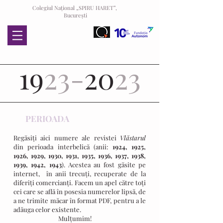
Colegiul Național „SPIRU HARET”,
București
19
23-
20
23
PERIOADA
INTERBELICĂ
Regăsiți aici numere ale revistei
Vlăstarul
din perioada interbelică (anii:
1924, 1925,
1926, 1929, 1930, 1931, 1935, 1936, 1937, 1938,
1939, 1942, 1943
). Acestea au fost găsite pe
internet, în anii trecuți, recuperate de la
diferiți comercianți. Facem un apel către toți
cei care se află în posesia numerelor lipsă, de
a ne trimite măcar în format PDF, pentru a le
adăuga celor existente.
Mulțumim!