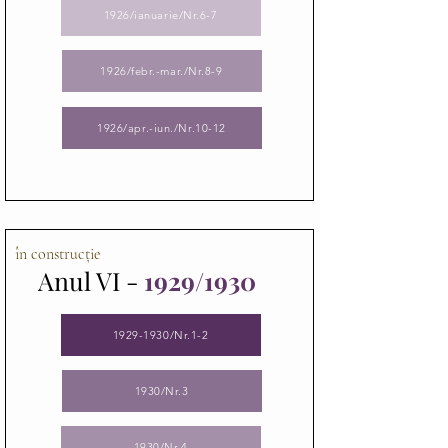
1926/ianuarie/Nr.6-7
1926/febr.-mar./Nr.8-9
1926/apr.-iun./Nr.10-12
în construcție
Anul VI -
1929/1930
1929-1930/Nr.1-2
1930/Nr.3
1930/Nr.4