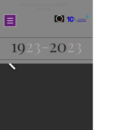
Colegiul Național „SPIRU HARET”,
București
19
23-
20
23