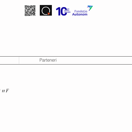
Parteneri
11 F