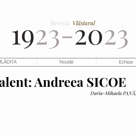
19
23-
20
23
Revista
Vlăstarul
LĂDIȚA
Noutăți
Echipa
alent: Andreea SICOE
Daria-Mihaela PANĂ; 