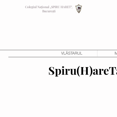
Colegiul Național „SPIRU HARET”,
București
VLĂSTARUL
M
Spiru(H)areT