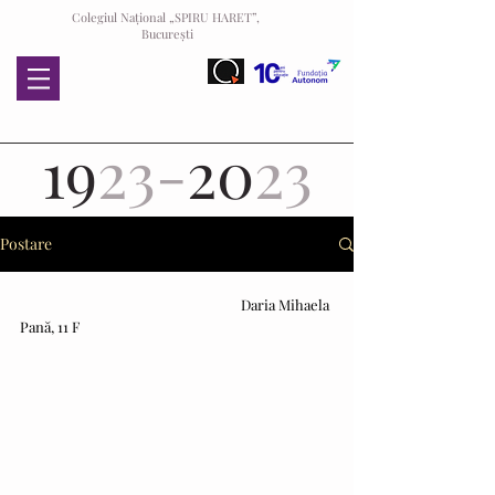
Colegiul Național „SPIRU HARET”,
București
19
23-
20
23
Postare
					Daria Mihaela 
Pană, 11 F						