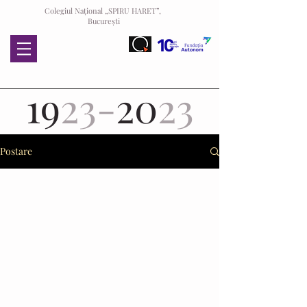
Colegiul Național „SPIRU HARET”,
București
19
23-
20
23
Postare