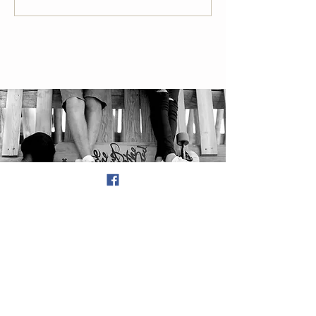
despre experiența în
debate
DESPRE
NOI