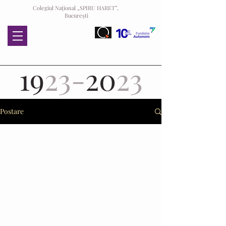
Colegiul Național „SPIRU HARET”,
București
19
23-
20
23
Postare