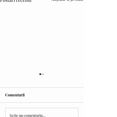
Comentarii
Cravata galbenă
Scrie un comentariu...
Vlad NAGÎȚ (interviu) -