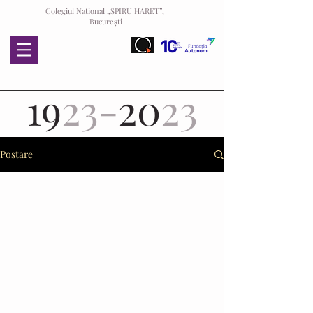
Colegiul Național „SPIRU HARET”,
București
19
23-
20
23
Postare