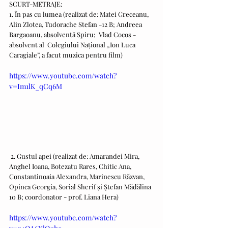
SCURT-METRAJE:
1. În pas cu lumea (realizat de: Matei Greceanu, 
Alin Zlotea, Tudorache Stefan -12 B; Andreea 
Bargaoanu, absolventă Spiru;  Vlad Cocos - 
absolvent al  Colegiului Național „Ion Luca 
Caragiale”, a facut muzica pentru film)
https://www.youtube.com/watch?
v=Im1lK_qCq6M
 2. Gustul apei (realizat de: Amarandei Mira, 
Anghel Ioana, Botezatu Rares, Chitic Ana, 
Constantinoaia Alexandra, Marinescu Răzvan, 
Opinca Georgia, Sorial Sherif și Ștefan Mădălina 
10 B; coordonator - prof. Liana Hera)
https://www.youtube.com/watch?