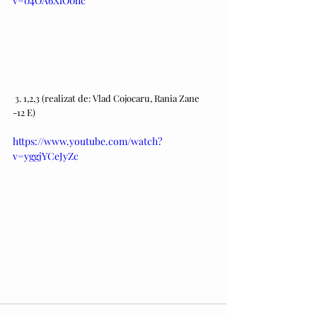
v=04OA6XlO0hc
 3. 1,2,3 (realizat de: Vlad Cojocaru, Rania Zane 
-12 E)
https://www.youtube.com/watch?
v=yggjYCeJyZc