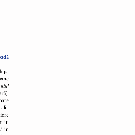
adă 
upă 
âne 
reînceputul 
ră). 
are 
ală. 
ere 
m în 
ă în 