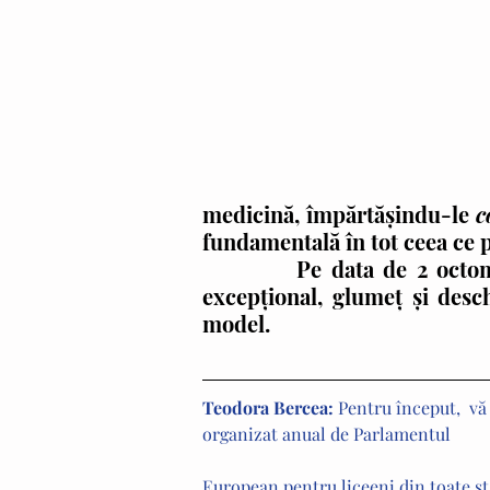
medicină, împărtăşindu-le 
c
fundamentală în tot ceea ce p
          Pe data de 2 octombrie 2019,  am avut șansa de a discuta cu un om 
excepţional, glumeţ şi desch
model. 
Teodora Bercea: 
Pentru început,  vă
organizat anual de Parlamentul 
European pentru liceeni din toate st