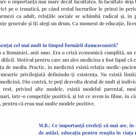
are o importanţă mai mare decât facultatea. În facultate deja ţ
trict pe o tematică, pe când restul lucrurilor le prinzi în peri
rmezi ca adult, relaţiile sociale se schimbă radical şi, în pl
ţe generale şi îţi alegi un drum. Ca moment de educaţie, liceu
luenţat cel mai mult în timpul formării dumeavoastră?
 a României, anii 1990. Era o criză economică cumplită, un ni
dificil. Motivul pentru care am ales medicina a fost fapul că e
 de mediu. Practic, în medicină există relaţia medic-pacient 
eserie privilegiată definindu-ți existenţa. Nu există limităr
medicină. Din contră, te poţi dezvolta destul de mult şi individ
rest, privind alte modele, există modelul parental, mode
ri, într-o competiţie pozitivă, şi tot ce avem în filme, în cărţ
, pentru că erau mai multe modele pozitive.
M.B.: Ce importanţă credeţi că mai are, în z
de astăzi, educaţia pentru reuşita în viaţa 