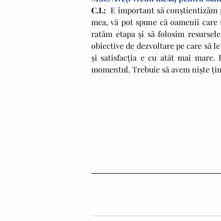
C.I.:
  E important să conştientizăm 
mea, vă pot spune că oamenii care m
ratăm etapa şi să folosim resursel
obiective de dezvoltare pe care să le
şi satisfacţia e cu atât mai mare. 
momentul. Trebuie să avem nişte ţint