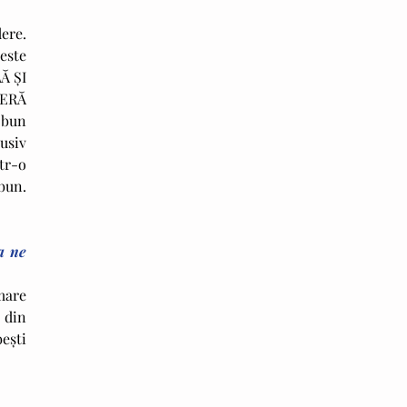
re. 
este 
 ŞI 
ERĂ 
bun 
usiv 
r-o 
bun. 
 ne 
are 
din 
eşti 