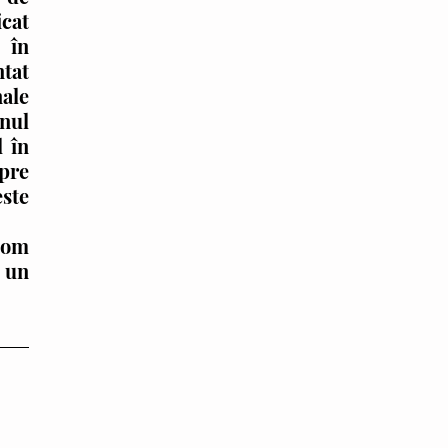
cat 
în 
tat 
ale 
nul 
 în 
pre 
ste 
 un 