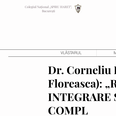
Colegiul Național „SPIRU HARET”,
București
VLĂSTARUL
M
Dr. Corneliu
Floreasca):
INTEGRARE 
COMPL