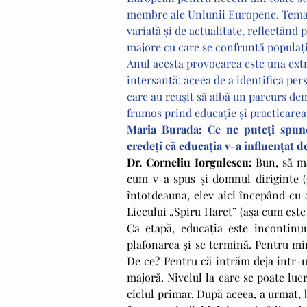
membre ale Uniunii Europene. Temat
variată şi de actualitate, reflectând
majore cu care se confruntă populaţi
Anul acesta provocarea este una ext
intersantă: aceea de a identifica pers
care au reuşit să aibă un parcurs dem
frumos prind educaţie şi practicarea
Maria Burada: Ce ne puteţi spune
Our Recent Posts
credeţi că educaţia v-a influenţat d
Dr. Corneliu Iorgulescu: 
Bun, să mă
cum v-a spus şi domnul diriginte (
întotdeauna, elev aici începând cu a
Liceului „Spiru Haret” (aşa cum este a
Ca etapă, educaţia este încontinu
plafonarea şi se termină. Pentru min
De ce? Pentru că intrăm deja într-un
majoră. Nivelul la care se poate lucr
ciclul primar. După aceea, a urmat, b