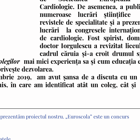
Cardiologie. De asemenea, a publi
numeroase lucrări ştiinţifice  
revistele de specialitate şi a prezen
lucrări  la congresele internaţion
de cardiologie. Fost spirist, dom
doctor Iorgulescu a revizitat liceul
cadrul căruia şi-a croit drumul s
olegilor
  mai mici experienţa sa şi cum educaţia e
riveşte dezvolarea. 
is, în care am identificat atât un coleg, cât şi 
 prezentăm proiectul nostru. „Euroscola” este un concurs 
atele 