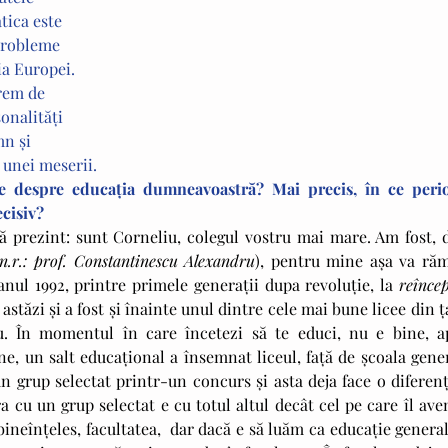
ica este 
 probleme 
a Europei. 
rem de 
onalităţi 
n şi 
 unei meserii. 
 despre educaţia dumneavoastră? Mai precis, în ce perio
ecisiv?
 prezint: sunt Corneliu, colegul vostru mai mare. Am fost, d
n.r.: prof. Constantinescu Alexandru
), pentru mine aşa va răm
nul 1992, printre primele generaţii dupa revoluţie, la 
stăzi şi a fost şi înainte unul dintre cele mai bune licee din ţa
u. În momentul în care încetezi să te educi, nu e bine, ap
e, un salt educaţional a însemnat liceul, faţă de şcoala gener
 grup selectat printr-un concurs şi asta deja face o diferenţi
a cu un grup selectat e cu totul altul decât cel pe care îl ave
ineînţeles, facultatea,  dar dacă e să luăm ca educaţie general