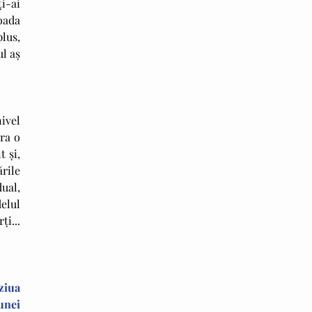
i-ai 
oada 
us, 
l aş 
vel 
ra o 
și, 
ile 
ual, 
lul 
i... 
iua 
unei 