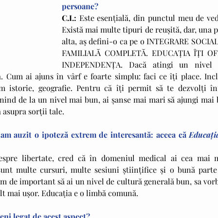
persoane?
C.I.:
 Este esenţială, din punctul meu de vede
Există mai multe tipuri de reuşită, dar, una p
alta, aş defini-o ca pe o INTEGRARE SOCIALĂ
FAMILIALĂ COMPLETĂ. EDUCAŢIA ÎŢI OF
INDEPENDENŢA. Dacă atingi un nivel 
a. Cum ai ajuns în vârf e foarte simplu: faci ce îţi place. Incl
 istorie, geografie. Pentru că îţi permit să te dezvolţi înt
rnind de la un nivel mai bun, ai şanse mai mari să ajungi mai 
 asupra sorţii tale.
 am auzit o ipoteză extrem de interesantă: aceea că 
Educaţia
espre libertate, cred că în domeniul medical ai cea mai m
unt multe cursuri, multe sesiuni ştiinţifice şi o bună parte 
em de important să ai un nivel de cultură generală bun, sa vorb
ult mai uşor. Educaţia e o limbă comună.
ni legat de acest aspect?