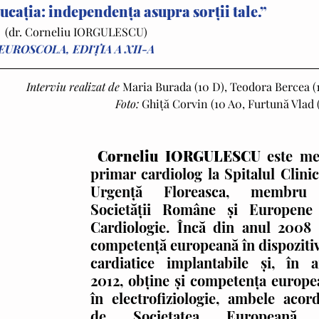
ducaţia: independenţa asupra sorţii tale.”
(dr. Corneliu IORGULESCU)
EUROSCOLA, EDIȚIA A XII-A
Interviu realizat de
 Maria Burada (10 D), Teodora Bercea (
Foto: 
Ghiță Corvin (10 A0, Furtună Vlad 
Corneliu IORGULESCU 
este me
primar cardiolog la Spitalul Clinic
Urgenţă Floreasca, membru 
Societăţii Române şi Europene 
Cardiologie. Încă din anul 2008 a
competenţă europeană în dispozitiv
cardiatice implantabile şi, în an
2012, obţine şi competenţa europe
în electrofiziologie, ambele acord
de Societatea Europeană 