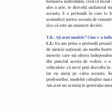
formarea individului, cred că liceul 
ales o arie, te dezvolţi unilateral s
aceasta. E o perioadă în care te fo
acumulezi partea aceasta de cunoştin
zice că este un moment decisiv.
T.B.: Aţi avut modele? Cine v-a inf
C.I.: 
Eu am prins o perioadă proastă
de sărăcie naţional, un mediu foarte 
meserie care-mi oferea independenţa
din punctul acesta de vedere, e o m
vehiculate: că nu te poţi dezvolta în 
iar eu merg pe calea aceasta. În 
profesorilor, modelul colegilor mai ma
Am avut un avantaj în generaţia mea