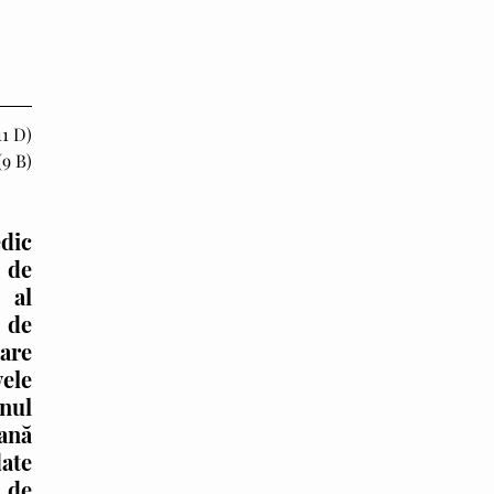
11 D)
(9 B)
dic 
 de 
al 
de 
re 
ele 
ul 
ană 
ate 
de 