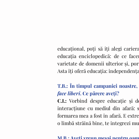
educaţional, poţi să îţi alegi carier
educaţia enciclopedică: de ce facem
varietate de domenii ulterior şi, po
Asta îţi oferă educaţia: independenţa
T.B.: În timpul campaniei noastre,
face liberi
. Ce părere aveţi?
C.I.: 
Vorbind despre educaţie şi d
interacţiune cu mediul din afară: s
formarea mea a fost în afară. E extr
o limbă străină bine, te integrezi m
M.B.: Aveţi vreun mesaj pentru oame