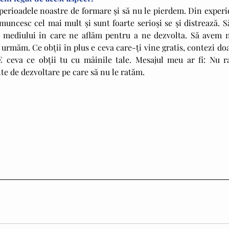
perioadele noastre de formare şi să nu le pierdem. Din experie
uncesc cel mai mult şi sunt foarte serioşi se şi distrează. Să
e mediului în care ne aflăm pentru a ne dezvolta. Să avem ni
 urmăm. Ce obţii în plus e ceva care-ţi vine gratis, contezi doa
E ceva ce obţii tu cu mâinile tale. Mesajul meu ar fi: Nu rat
e de dezvoltare pe care să nu le ratăm.