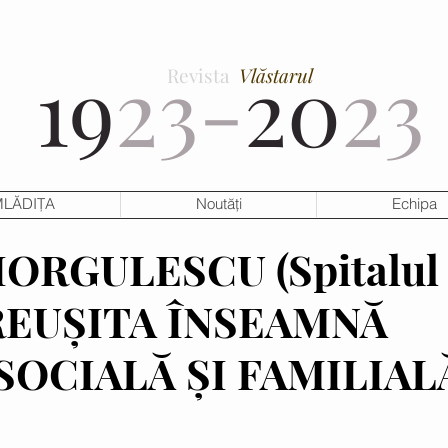
19
23-
20
23
Revista
Vlăstarul
LĂDIȚA
Noutăți
Echipa
 IORGULESCU (Spitalul
 „REUȘITA ÎNSEAMNĂ
SOCIALĂ ŞI FAMILIAL