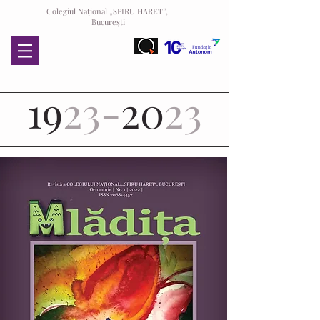
Colegiul Național „SPIRU HARET”,
București
19
23-
20
23