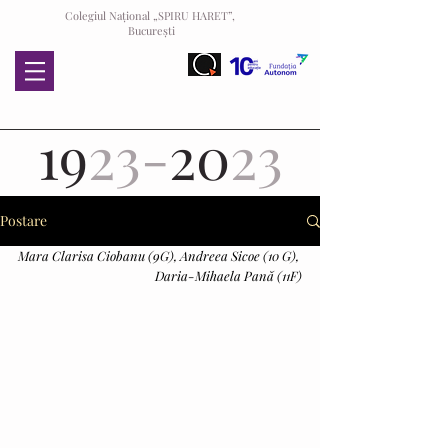
Colegiul Național „SPIRU HARET”,
București
19
23-
20
23
Postare
Mara Clarisa Ciobanu (9G), Andreea Sicoe (10 G), 
Daria-Mihaela Pană (11F)