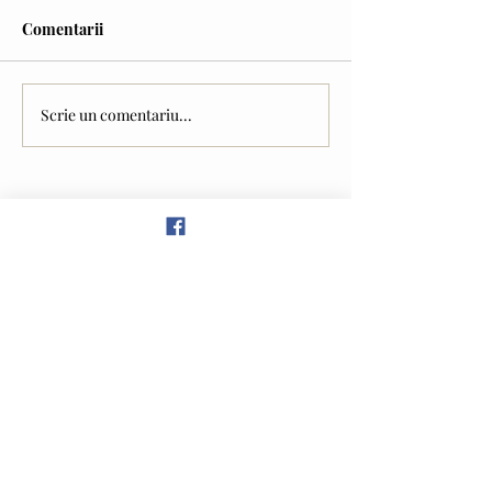
Comentarii
Cravata galbenă
Scrie un comentariu...
Vlad NAGÎȚ (interviu) -
despre experiența în
debate