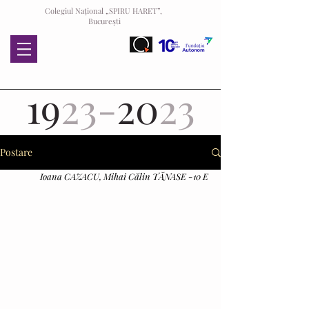
Colegiul Național „SPIRU HARET”,
București
19
23-
20
23
Postare
Ioana CAZACU, Mihai Călin TĂNASE -10 E