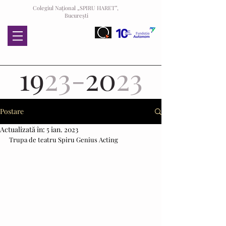
Colegiul Național „SPIRU HARET”,
București
19
23-
20
23
Postare
Actualizată în:
5 ian. 2023
Trupa de teatru Spiru Genius Acting