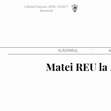
Colegiul Național „SPIRU HARET”,
București
VLĂSTARUL
M
Matei REU la „