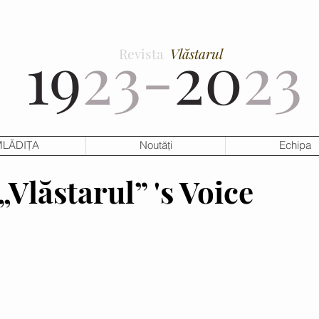
19
23-
20
23
Revista
Vlăstarul
LĂDIȚA
Noutăți
Echipa
Vlăstarul” 's Voice