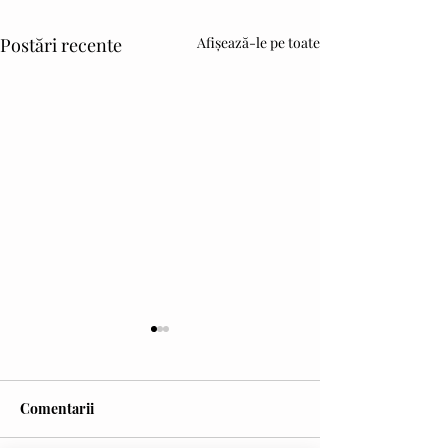
Postări recente
Afișează-le pe toate
Comentarii
Cravata galbenă