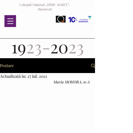
Colegiul Național „SPIRU HARET”,
București
19
23-
20
23
Postare
Actualizată în:
27 iul. 2021
Maria MOHORA, 10 A