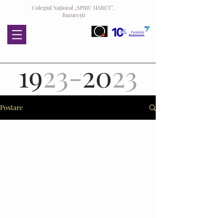
Colegiul Național „SPIRU HARET”,
București
19
23-
20
23
Postare