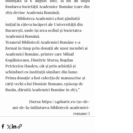
înființată la 6 august 1867, la un an după 
fondarea Societății Academice Române (care din 
1879 devine Academia Română).
	Biblioteca Academiei a fost găzduită 
inițial în câteva încăperi ale Universității din 
București, unde își avea sediul și Societatea 
Academică Română.
Tezaurul Bibliotecii Academiei Române s-a 
format în timp prin donații ale unor membri ai 
Academiei Române, printre care Mihail 
Kogălniceanu, Dimitrie Sturza, Bogdan 
Petriceicu Hasdeu, cât și prin achiziții și 
schimburi cu instituții similare din lume. 
Prima donație a fost colecția de manuscrise și 
cărți vechi a lui Dionisie Romano, episcop de 
Buzău, dăruită Academiei Române în 1873.”
		(Sursa: https://24pharte.ro/150-de-
ani-de-la-infiintarea-bibliotecii-academiei-
romane/)