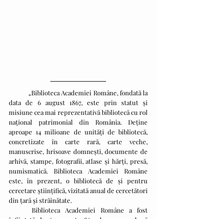
	„Biblioteca Academiei Române, fondată la 
data de 6 august 1867, este prin statut și 
misiune cea mai reprezentativă bibliotecă cu rol 
național patrimonial din România. Deține 
aproape 14 milioane de unități de bibliotecă, 
concretizate în carte rară, carte veche, 
manuscrise, hrisoave domnești, documente de 
arhivă, stampe, fotografii, atlase și hărți, presă, 
numismatică. Biblioteca Academiei Române 
este, în prezent, o bibliotecă de și pentru 
cercetare științifică, vizitată anual de cercetători 
din țară și străinătate.
	Biblioteca Academiei Române a fost 