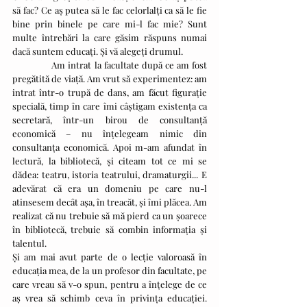
să fac? Ce aș putea să le fac celorlalți ca să le fie 
bine prin binele pe care mi-l fac mie? Sunt 
multe întrebări la care găsim răspuns numai 
dacă suntem educați. Și vă alegeți drumul.
              Am intrat la facultate după ce am fost 
pregătită de viață. Am vrut să experimentez: am 
intrat într-o trupă de dans, am făcut figurație 
specială, timp în care îmi câștigam existența ca 
secretară, într-un birou de consultanță 
economică – nu înțelegeam nimic din 
consultanța economică. Apoi m-am afundat în 
lectură, la bibliotecă, și citeam tot ce mi se 
dădea: teatru, istoria teatrului, dramaturgii... E 
adevărat că era un domeniu pe care nu-l 
atinsesem decât așa, în treacăt, și îmi plăcea. Am 
realizat că nu trebuie să mă pierd ca un șoarece 
în bibliotecă, trebuie să combin informația și 
talentul.
Și am mai avut parte de o lecție valoroasă în 
educația mea, de la un profesor din facultate, pe 
care vreau să v-o spun, pentru a înțelege de ce 
aș vrea să schimb ceva în privința educației. 