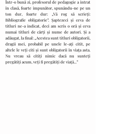
Într-o bună zi, profesorul de pedagogie a intrat 
în clasă, foarte impunător, spunându-ne pe un 
ton dur, foarte dur: „Vă rog să scrieți: 
Bibliografie obligatorie”. Șaptezeci și ceva de 
titluri ne-a indicat, deci am scris o oră și ceva 
numai titluri de cărți și nume de autori. Și a 
adăugat, la final: „Acestea sunt titluri obligatorii, 
dragii mei, probabil pe unele le-ați citit, pe 
altele le veți citi și sunt obligatorii în viața asta. 
Nu vreau să citiți nimic dacă nu sunteți 
pregătiți acum, veți fi pregătiți de viață...”