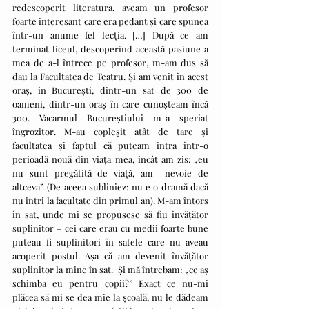
redescoperit literatura, aveam un profesor 
foarte interesant care era pedant și care spunea 
într-un anume fel lecția. […] După ce am 
terminat liceul, descoperind această pasiune a 
mea de a-l întrece pe profesor, m-am dus să 
dau la Facultatea de Teatru. Și am venit în acest 
oraș, în București, dintr-un sat de 300 de 
oameni, dintr-un oraș în care cunoșteam încă 
300. Vacarmul Bucureștiului m-a speriat 
îngrozitor. M-au copleșit atât de tare și 
facultatea și faptul că puteam intra într-o 
perioadă nouă din viața mea, încât am zis: „eu 
nu sunt pregătită de viață, am  nevoie de 
altceva”. (De aceea subliniez: nu e o dramă dacă 
nu intri la facultate din primul an). M-am întors 
în sat, unde mi se propusese să fiu învățător 
suplinitor – cei care erau cu medii foarte bune 
puteau fi suplinitori în satele care nu aveau 
acoperit postul. Așa că am devenit învățător 
suplinitor la mine în sat.  Și mă întrebam: „ce aș 
schimba eu pentru copii?” Exact ce nu-mi 
plăcea să mi se dea mie la școală, nu le dădeam 