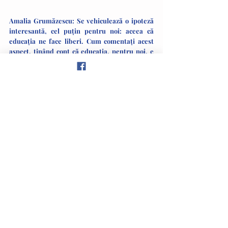
Amalia Grumăzescu: Se vehiculează o ipoteză 
interesantă, cel puțin pentru noi: aceea că 
educația ne face liberi. Cum comentați acest 
aspect, ținând cont că educația, pentru noi, e 
mai mult constrângere: note, absențe?
Monica Davidescu:
 Ei, este exact ceea ce mi-aș 
dori să se schimbe la sistemul educațional din 
România și nu cred că se va întâmpla prea 
curând, atâta vreme cât funcția de conducere 
este una politică și, la nivel înalt, nu este un 
profesor liber în gândire. Eu cred că acest 
Minister al Educației ar trebui să fie condus de 
un profesor foarte liber în gândire, în așa fel 
încât să primiți de la fiecare materie în parte – 
foarte importante, de altfel, toate – informația 
necesară. Pentru că, dacă eu îți dau ție 
informația necesară ca tu să te faci actriță, tu te 
vei duce să te faci actriță. Alt exemplu: un copil 
are aptitudini pentru sport și îl încorsetezi 
punându-i absențe că de ce s-a dus la un 
campionat național sau mondial... Are ore de 