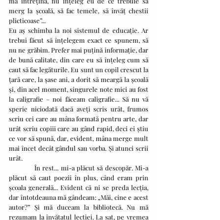
mă întrețină, nu înțeleg eu de ce trebuie să 
merg la școală, să fac temele, să învăț chestii 
plicticoase”...
Eu aș schimba la noi sistemul de educație. Ar 
trebui făcut să înțelegem exact ce spunem, să 
nu ne grăbim. Prefer mai puțină informație, dar 
de bună calitate, din care eu să înțeleg cum să 
caut să fac legăturile. Eu sunt un copil crescut la 
țară care, la șase ani, a dorit să meargă la școală 
și, din acel moment, singurele note mici au fost 
la caligrafie – noi făceam caligrafie... Să nu vă 
sperie niciodată dacă aveți scris urât, frumos 
scriu cei care au mâna formată pentru arte, dar 
urât scriu copiii care au gând rapid, deci ei știu 
ce vor să spună, dar, evident, mâna merge mult 
mai încet decât gândul sau vorba. Și atunci scrii 
urât.
            În rest... mi-a plăcut să descopăr. Mi-a 
plăcut să caut poezii în plus, când eram prin 
școala generală... Evident că ni se preda lecția, 
dar întotdeauna mă gândeam: „Măi, cine e acest 
autor?” Și mă duceam la bibliotecă. Nu mă 
rezumam la învățatul lecției. La sat, pe vremea 