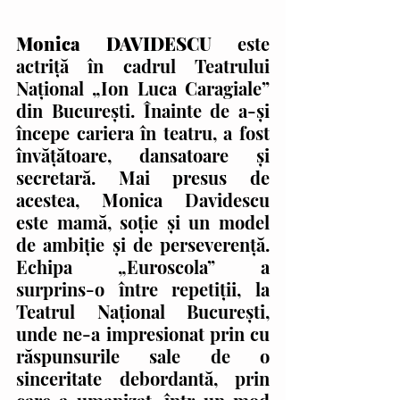
Monica DAVIDESCU 
este 
actriță în cadrul Teatrului 
Național „Ion Luca Caragiale” 
din București. Înainte de a-și 
începe cariera în teatru, a fost 
învățătoare, dansatoare și 
secretară. Mai presus de 
acestea, Monica Davidescu 
este mamă, soție și un model 
de ambiție și de perseverență. 
Echipa „Euroscola” a 
surprins-o între repetiții, la 
Teatrul Național București, 
unde ne-a impresionat prin cu 
răspunsurile sale de o 
sinceritate debordantă, prin 