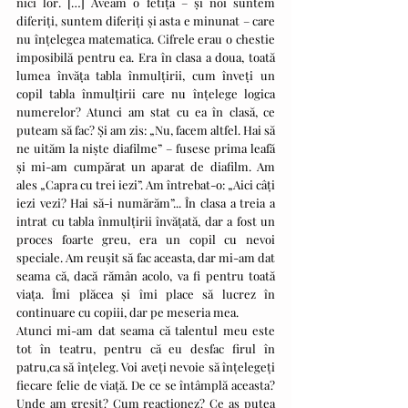
nici lor. […] Aveam o fetiță – și noi suntem 
diferiți, suntem diferiți și asta e minunat – care 
nu înțelegea matematica. Cifrele erau o chestie 
imposibilă pentru ea. Era în clasa a doua, toată 
lumea învăța tabla înmulțirii, cum înveți un 
copil tabla înmulțirii care nu înțelege logica 
numerelor? Atunci am stat cu ea în clasă, ce 
puteam să fac? Și am zis: „Nu, facem altfel. Hai să 
ne uităm la niște diafilme” – fusese prima leafă 
și mi-am cumpărat un aparat de diafilm. Am 
ales „Capra cu trei iezi”. Am întrebat-o: „Aici câți 
iezi vezi? Hai să-i numărăm”... În clasa a treia a 
intrat cu tabla înmulțirii învățată, dar a fost un 
proces foarte greu, era un copil cu nevoi 
speciale. Am reușit să fac aceasta, dar mi-am dat 
seama că, dacă rămân acolo, va fi pentru toată 
viața. Îmi plăcea și îmi place să lucrez în 
continuare cu copiii, dar pe meseria mea.
Atunci mi-am dat seama că talentul meu este 
tot în teatru, pentru că eu desfac firul în 
patru,ca să înțeleg. Voi aveți nevoie să înțelegeți 
fiecare felie de viață. De ce se întâmplă aceasta? 
Unde am greșit? Cum reacționez? Ce aș putea 