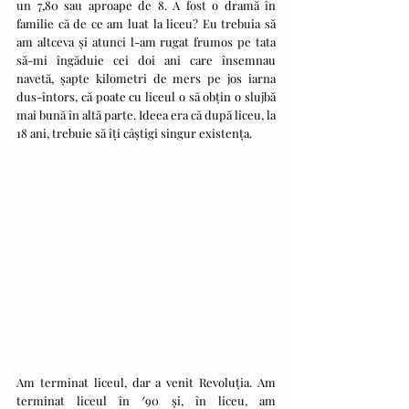
un 7,80 sau aproape de 8. A fost o dramă în 
familie că de ce am luat la liceu? Eu trebuia să 
am altceva și atunci l-am rugat frumos pe tata 
să-mi îngăduie cei doi ani care însemnau 
navetă, șapte kilometri de mers pe jos iarna 
dus-întors, că poate cu liceul o să obțin o slujbă 
mai bună în altă parte. Ideea era că după liceu, la 
18 ani, trebuie să îți câștigi singur existența.
Am terminat liceul, dar a venit Revoluția. Am 
terminat liceul în ′90 și, în liceu, am 