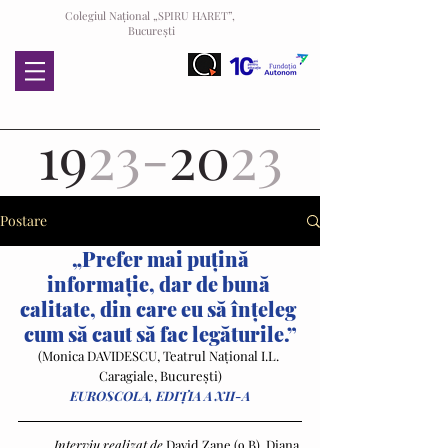
Colegiul Național „SPIRU HARET”,
București
19
23-
20
23
Postare
„Prefer mai puțină 
informație, dar de bună 
calitate, din care eu să înțeleg 
cum să caut să fac legăturile.”
(Monica DAVIDESCU, Teatrul Național I.L. 
Caragiale, București)
EUROSCOLA, EDIȚIA A XII-A
Interviu realizat de
 David Zane (9 B), Diana 