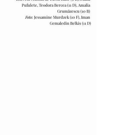
Pufulete, Teodora Bercea (11 D), Amalia 
Grumăzescu (10 B) 
Foto: 
Jessamine Murdzek (10 F), Iman 
Gemaledin Belkis (11 D)