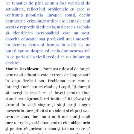
iar tematica de până acum a fost variată și de 
actualitate, reflectând problemele cu care se 
confruntă populația Europei: șomaj, declin 
demografic, criza imigranților etc. Tema de anul 
acesta o reprezintă educația; mai precis, trebuie 
să identificăm personalități care au avut, 
datorită educației sau profesării unei meserii, 
un demers demn și frumos în viață. Ce ne 
puteți spune despre educația dumneavoastră? 
În ce perioadă a vieții credeți că v-a influențat 
decisiv?
Monica Davidescu:
   Povestea e destul de lungă, 
pentru că educația este extrem de importantă 
în viața fiecărui om. Problema este cum o 
înțelegi. Dacă, atunci când ești copil, îți dorești 
să mergi la școală ca să înveți pentru tine, 
atunci, cu siguranță, vei învăța să îți găsești și 
drumul în viață singur și să-ți cauți singur 
meseria în care știi că ai un talent și că poți avea 
ceva de spus. Dar... sunt mult mai mulți copii 
care merg la școală doar pentru că e obligatoriu 
și pentru că „oricum mama și tata au cu ce să 