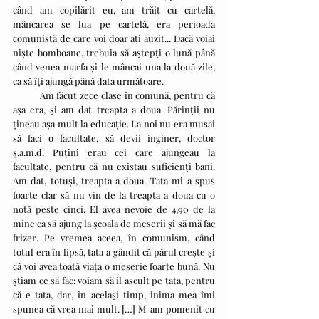
când am copilărit eu, am trăit cu cartelă, 
mâncarea se lua pe cartelă, era perioada 
comunistă de care voi doar ați auzit... Dacă voiai 
niște bomboane, trebuia să aștepți o lună până 
când venea marfa și le mâncai una la două zile, 
ca să îți ajungă până data următoare.
          Am făcut zece clase în comună, pentru că 
aşa era, şi am dat treapta a doua. Părinţii nu 
ţineau aşa mult la educaţie. La noi nu era musai 
să faci o facultate, să devii inginer, doctor 
ş.a.m.d. Puţini erau cei care ajungeau la 
facultate, pentru că nu existau suficienţi bani. 
Am dat, totuşi, treapta a doua. Tata mi-a spus 
foarte clar să nu vin de la treapta a doua cu o 
notă peste cinci. El avea nevoie de 4,90 de la 
mine ca să ajung la şcoala de meserii şi să mă fac 
frizer. Pe vremea aceea, în comunism, când 
totul era în lipsă, tata a gândit că părul creşte şi 
că voi avea toată viaţa o meserie foarte bună. Nu 
ştiam ce să fac: voiam să îl ascult pe tata, pentru 
că e tata, dar, în acelaşi timp, inima mea îmi 
spunea că vrea mai mult. […] M-am pomenit cu 