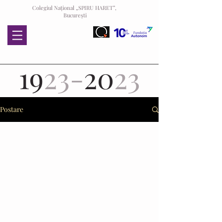
Colegiul Național „SPIRU HARET”,
București
19
23-
20
23
Postare