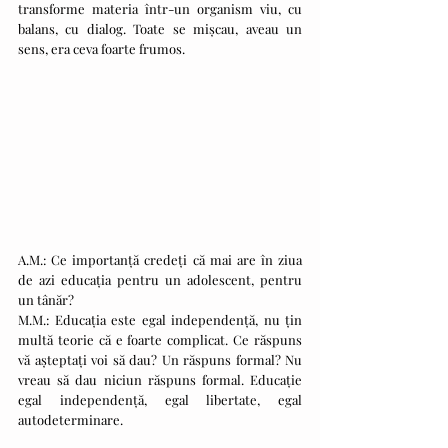
transforme materia într-un organism viu, cu 
balans, cu dialog. Toate se mișcau, aveau un 
sens, era ceva foarte frumos.
A.M.: Ce importanță credeți că mai are în ziua 
de azi educația pentru un adolescent, pentru 
un tânăr?
M.M.: Educația este egal independență, nu țin 
multă teorie că e foarte complicat. Ce răspuns 
vă așteptați voi să dau? Un răspuns formal? Nu 
vreau să dau niciun răspuns formal. Educație 
egal independență, egal libertate, egal 
autodeterminare.