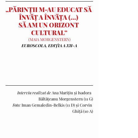
„PĂRINȚII M-AU EDUCAT SĂ 
ÎNVĂȚ A ÎNVĂȚA (...) 
SĂ AM UN ORIZONT 
CULTURAL”
(MAIA MORGENSTERN)
EUROSCOLA, EDIȚIA A XII-A
Interviu realizat de
 Ana Marițiu și Isadora  
Băltățeanu Morgenstern (11 G)
Foto: 
Iman Gemaledin-Belkis (11 D) și Corvin 
Ghiță (10 A)