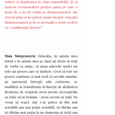
vedere și implicarea în viața comunității. Și vă 
suntem recunoscători pentru șansa pe care o 
avem de a sta de vorbă cu dumneavosatră. Am 
vrea să știm ce ne puteți spune despre educația 
dumneavoastră și în ce perioadă a vieții credeți 
că v-a influențat decisiv?
Maia Morgenstern:
 Educația, în opinia mea 
(totul e în opinia mea și, dacă ați decis să stați 
de vorbă cu mine, vă spun părerile mele) nu 
este un proces care se încheie. Cred că este un 
proces continuu și mai cred că nevoile omului, 
pe parcursul întregii sale existențe, se 
modifică, se transformă, în funcție de alcătuirea 
fiecăruia; de respirat, avem nevoie să respirăm 
cu toții; să ne hrănim - avem nevoie cu toții. Nu 
vreau să repet, dar s-ar putea să fim mai 
sensibili sau mai puțin sensibili, să vibrăm sau 
să vibrăm mai puțin la un domeniu al vieții sau 