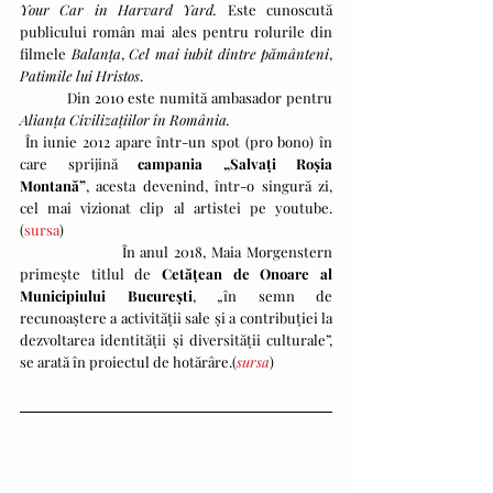
Your Car in Harvard Yard.
 Este cunoscută 
publicului român mai ales pentru rolurile din 
filmele 
Balanța
, 
Cel mai iubit dintre pământeni
, 
Patimile lui Hristos
. 
           Din 2010 este numită ambasador pentru 
Alianța Civilizațiilor în România. 
 În iunie 2012 apare într-un spot (pro bono) în 
care sprijină 
campania „Salvați Roșia 
Montană”
, acesta devenind, într-o singură zi, 
cel mai vizionat clip al artistei pe youtube. 
(
sursa
)
                   În anul 2018, Maia Morgenstern 
primește titlul de 
Cetățean de Onoare al 
Municipiului București
, „în semn de 
recunoaştere a activităţii sale şi a contribuţiei la 
dezvoltarea identităţii şi diversităţii culturale”, 
se arată în proiectul de hotărâre.(
sursa
)  