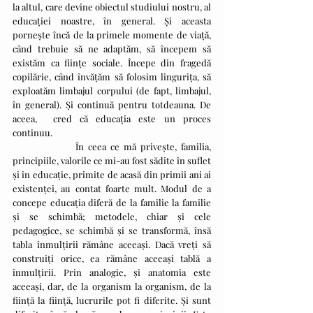
la altul, care devine obiectul studiului nostru, al 
educației noastre, în general. Și aceasta 
pornește încă de la primele momente de viață, 
când trebuie să ne adaptăm, să începem să 
existăm ca ființe sociale. Începe din fragedă 
copilărie, când învățăm să folosim lingurița, să 
exploatăm limbajul corpului (de fapt, limbajul, 
în general). Și continuă pentru totdeauna. De 
aceea,  cred că educația este un proces 
continuu.
               În ceea ce mă privește, familia, 
principiile, valorile ce mi-au fost sădite în suflet 
și în educație, primite de acasă din primii ani ai 
existenței, au contat foarte mult. Modul de a 
concepe educația diferă de la familie la familie 
și se schimbă; metodele, chiar și cele 
pedagogice, se schimbă și se transformă, însă 
tabla înmulțirii rămâne aceeași. Dacă vreți să 
construiți orice, ea rămâne aceeași tablă a 
înmulțirii. Prin analogie, și anatomia este 
aceeași, dar, de la organism la organism, de la 
ființă la ființă, lucrurile pot fi diferite. Și sunt 