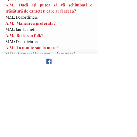
A.M.: Dacă ați putea să vă schimbați o 
trăsătură de caracter, care ar fi aceea?
M.M.: Dezordinea.
A.M.: Mâncarea preferată?
M.M.: Iaurt, chefir.
A.M.: Rock sau folk?
M.M.: Da... niciuna.
A.M.: La munte sau la mare?
M.M.: „La mare”, în sensul... „la munte”.
A.M.: La oraș sau la țară?
M.M.: Pe drum.
A.M.: Carte sau film?
M.M.: Carte.
A.M.: Ce părere aveți despre generația din 
ziua de azi?
M.M.: Am o părere foarte bună despre generația 
din ziua de azi, o părere excepțională. Am foarte 
mulți și buni prieteni, oameni care mă ajută, 
oameni foarte, foarte tineri pe care mă bazez, de 
la care învăț, rămân cu gura căscată în fața 
orizontului cultural, îmi povestesc pentru ce ar 
face o alegere, și nu alta și, prezentându-mi 