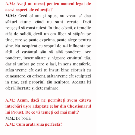
A.M.: Aveți un mesaj pentru oameni legat de 
acest aspect, de educație?
M.M.: 
Cred că am și spus, nu vreau să dau 
sfaturi atunci când nu sunt cerute. Dacă 
reușești să construiești în tine o bază, o temelie 
atât de solidă, devii un om liber și stăpân pe 
tine, care se poate exprima, poate alege pentru 
sine. Nu neapărat cu scopul de a-i influența pe 
alții, ci cuvântul său să aibă pondere. Are 
pondere, însemnătate și vigoare cuvântul tău, 
dar și umbra pe care o lași, în sens metaforic, 
atâta vreme cât ești tu însuți bine căptușit cu 
cunoaștere, cu orizont, atâta vreme cât sculptezi 
în tine, ești propriul tău sculptor. Aceasta îți 
oferă libertate și determinare.
A.M.: Acum, dacă ne permiteți avem câteva 
întrebări ușor adaptate celor din Chestionarul 
lui Proust. De ce vă temeți cel mai mult?
M.M.: De boală.
A.M.: Cum arată ziua perfectă?