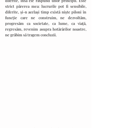
diferite, însă ele răspund unor principii. Este 
strict părerea mea: lucrurile pot fi sensibile, 
diferite, și-n același timp există niște piloni în 
funcție care ne construim, ne dezvoltăm, 
progresăm ca societate, ca lume, ca viață, 
regresăm, revenim asupra hotărârilor noastre, 
ne grăbim să tragem concluzii.