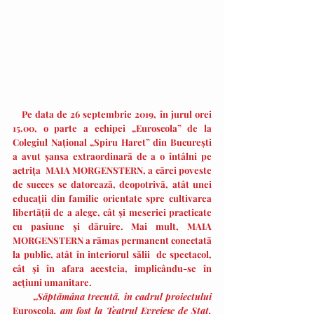
Pe data de 26 septembrie 2019, în jurul orei 
15.00, o parte a echipei „Euroscola” de la 
Colegiul Național „Spiru Haret” din București 
a avut șansa extraordinară de a o întâlni pe 
actrița  MAIA MORGENSTERN, a cărei poveste 
de succes se datorează, deopotrivă, atât unei 
educații din familie orientate spre cultivarea 
libertății de a alege, cât și meseriei practicate 
cu pasiune și dăruire. Mai mult, MAIA 
MORGENSTERN a rămas permanent conectată 
la public, atât în interiorul sălii  de spectacol, 
cât și în afara acesteia, implicându-se în 
acțiuni umanitare.  
       „
Săptămâna trecută, în cadrul proiectului 
Euroscola
, am fost la Teatrul Evreiesc de Stat, 