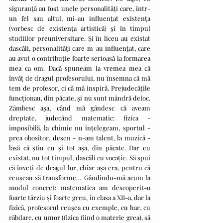
siguranță au fost unele personalități care, într-
un fel sau altul, mi-au influențat existența 
(vorbesc de existența artistică) și în timpul 
studiilor preuniversitare. Și în liceu au existat 
dascăli, personalități care m-au influențat, care 
au avut o contribuție foarte serioasă la formarea 
mea ca om. Dacă spuneam la vremea mea că 
învăț de dragul profesorului, nu însemna că mă 
tem de profesor, ci că mă inspiră. Prejudecățile 
funcționau, din păcate, și nu sunt mândră deloc. 
Zâmbesc așa, când mă gândesc că aveam 
dreptate, judecând matematic: fizica - 
imposibilă, la chimie nu înțelegeam, sportul - 
prea obositor, desen - n-am talent, la muzică - 
lasă că știu eu și tot așa, din păcate. Dar eu 
existat, nu tot timpul, dascăli cu vocație. Să spui 
că înveți de dragul lor, chiar așa era, pentru că 
reușeau să transforme… Gândindu-mă acum la 
modul concret: matematica am descoperit-o 
foarte târziu și foarte greu, în clasa a XII-a, dar la 
fizică, profesorul reușea cu exemple, cu har, cu 
răbdare, cu umor (fizica fiind o materie grea), să 