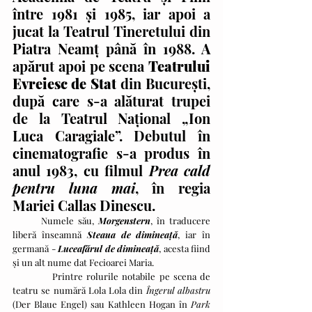
între 1981 și 1985, iar apoi a 
jucat la Teatrul Tineretului din 
Piatra Neamț până în 1988. A 
apărut apoi pe scena 
Teatrului 
Evreiesc de Stat
 din București, 
după care s-a alăturat trupei 
de la Teatrul Național „Ion 
Luca Caragiale”. Debutul în 
cinematografie s-a produs în 
anul 1983, cu filmul 
Prea cald 
pentru luna mai
, în regia 
Mariei Callas Dinescu. 
       Numele său, 
Morgenstern
, în traducere 
liberă înseamnă 
Steaua de dimineață
, iar în 
germană - 
Luceafărul de dimineață
, acesta fiind 
și un alt nume dat Fecioarei Maria. 
           Printre rolurile notabile pe scena de 
teatru se numără Lola Lola din 
Îngerul albastru
(Der Blaue Engel) sau Kathleen Hogan în 
Park 