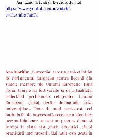
Ajungând la Teatrul Evreiesc de Stat
https://www.youtube.com/watch?
v=fLAmDaFanF4
Ana Marițiu:
 „Euroscola” este un proiect inițiat 
de Parlamentul European pentru liceenii din 
statele membre ale Uniunii Europene. Până 
acum, temele au fost variate și de actualitate, 
reflectând problemele cetățenilor Uniunii 
Europene: șomaj, declin demografic, criza 
imigranților… Tema de anul acesta este cel 
puțin la fel de interesantă: aceea de a identifica 
personalități care au avut un parcurs demn și 
frumos în viață, atât grație educației, cât și 
practicării unei meserii. Mai mult, este avută în 