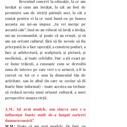
          Revenind concret la educație, la ce am 
învățat și cum am învățat, la cât au fost de 
permisivi sau de stricți părinții mei, la cât a 
contat pentru ei la ce sunt bună eu pe lumea 
aceasta: nu mi-au impus: „tu vei merge pe 
această cale”, însă m-au educat să învăț a învăța, 
mi-au recomandat, și poate că au reușit, și să 
am un 
orizont cultural
, fără să fie nevoie să fiu 
pricepută în a face operații, a construi poduri, a 
face și arhitectură, și sculptură, și pictură, și 
medicină... și toate celelalte. Dar: a ști exact pe 
ce lume trăiești, a cunoaște cum se dezvoltă 
zona de interes pe care vrei s-o urmezi, a fi la 
curent cu tot ce e nou în domeniul tău de 
activitate, sau în altul (în care se cuvine să fii 
foarte bine informat) - toate acestea nu trebuie 
să reducă nevoia unui orizont cultural, a unei 
perspective asupra vieții.
A.M.: Ați avut modele, sau cineva care v-a 
influențat foarte mult de-a lungul carierei 
dumneavoastră?
M.M.: 
Poate că am avut modele. De fapt, cu 