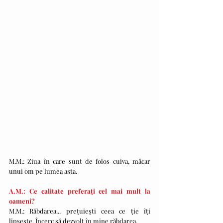
M.M.: Ziua în care sunt de folos cuiva, măcar 
unui om pe lumea asta.
A.M.: Ce calitate preferați cel mai mult la 
oameni?
M.M.: Răbdarea... prețuiești ceea ce ție îți 
lipsește. Încerc să dezvolt în mine răbdarea.