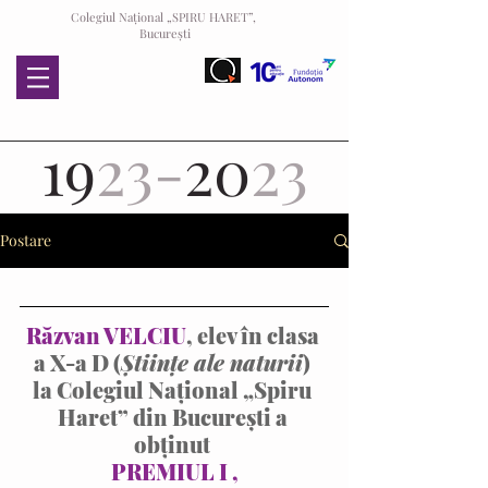
Colegiul Național „SPIRU HARET”,
București
19
23-
20
23
Postare
Răzvan VELCIU
, elev în clasa 
a X-a D (
Științe ale naturii
) 
la Colegiul Național „Spiru 
Haret” din București a 
obținut 
PREMIUL I ,