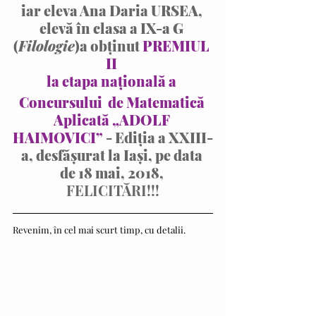
iar eleva 
Ana Daria URSEA, 
elevă în clasa a IX-a G 
(
Filologie
)
a obținut 
PREMIUL 
II 
la etapa națională a 
Concursului  de Matematică 
Aplicată „ADOLF 
HAIMOVICI”
 - Ediţia a XXIII-
a, desfășurat la Iași, pe data 
de 18 mai, 2018, 
FELICITĂRI!!!
Revenim, în cel mai scurt timp, cu detalii.