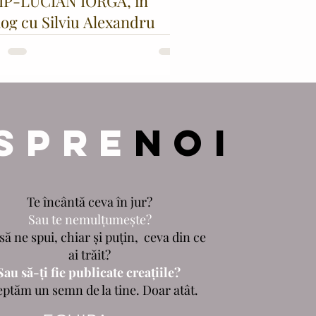
IP-LUCIAN IORGA, în
log cu Silviu Alexandru
IGORE
SPRE
NOI
Te încântă ceva în jur?
Sau te nemulțumește?
să ne spui, chiar și puțin, ceva din ce
ai trăit?
Sau să-ți fie publicate creațiile?
eptăm un semn de la tine. Doar atât.