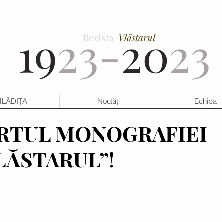
19
23-
20
23
Revista
Vlăstarul
LĂDIȚA
Noutăți
Echipa
ARTUL MONOGRAFIEI
LĂSTARUL”!