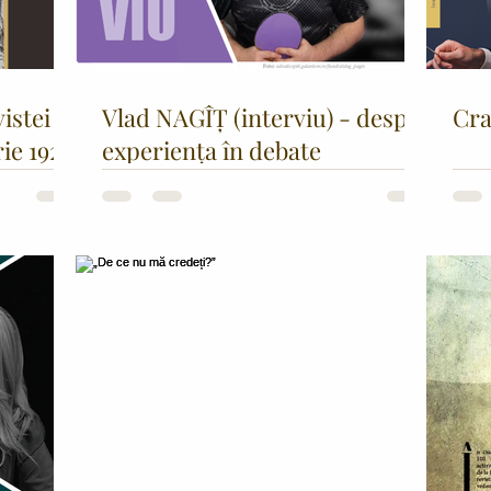
vistei
Vlad NAGÎȚ (interviu) - despre
Cra
ie 1923
experiența în debate