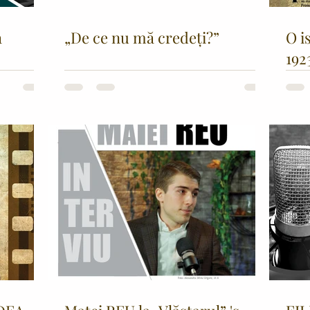
a
„De ce nu mă credeți?”
O i
192