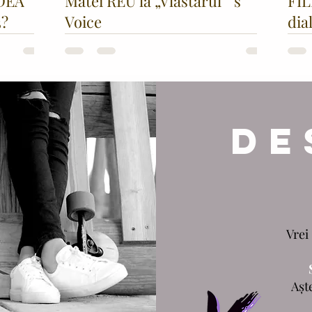
DEA
Matei REU la „Vlăstarul” 's
FIL
3?
Voice
dia
GR
DE
Vrei 
Așt