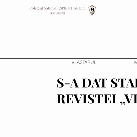
Colegiul Național „SPIRU HARET”,
București
VLĂSTARUL
M
S-A DAT ST
REVISTEI „V