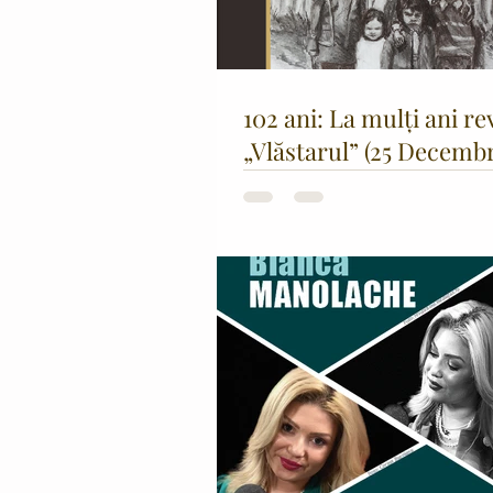
102 ani: La mulți ani re
„Vlăstarul” (25 Decembr
- 25 Decembrie 2025)