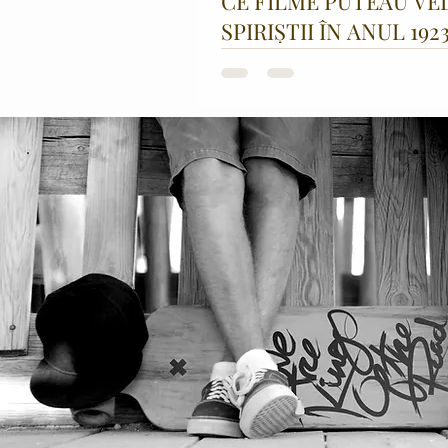
CE FILME PUTEAU VE
SPIRIȘTII ÎN ANUL 192