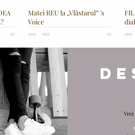
DEA
Matei REU la „Vlăstarul” 's
FIL
3?
Voice
dia
GR
DE
Vrei 