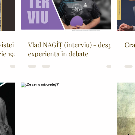
vistei
Vlad NAGÎȚ (interviu) - despre
Cra
ie 1923
experiența în debate