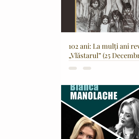
102 ani: La mulți ani re
„Vlăstarul” (25 Decembr
- 25 Decembrie 2025)