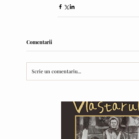
Comentarii
Our Recent Posts
Scrie un comentariu...