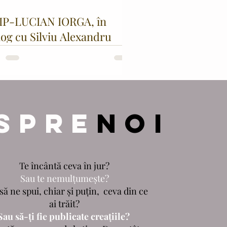
IP-LUCIAN IORGA, în
log cu Silviu Alexandru
IGORE
SPRE
NOI
Te încântă ceva în jur?
Sau te nemulțumește?
să ne spui, chiar și puțin, ceva din ce
ai trăit?
Sau să-ți fie publicate creațiile?