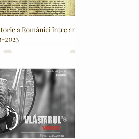
storie a României între anii
3-2023