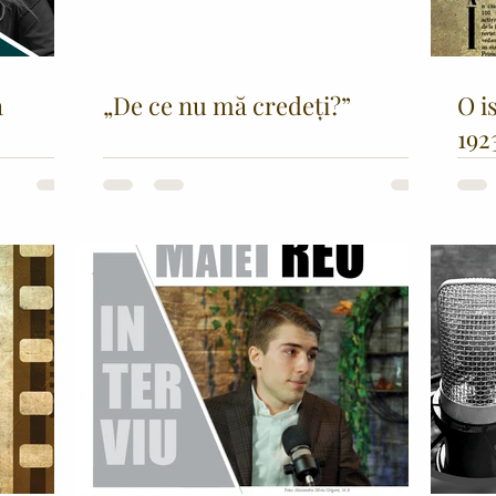
a
„De ce nu mă credeți?”
O i
192