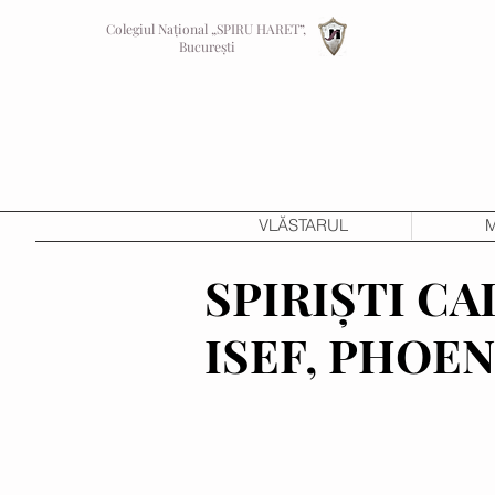
Colegiul Național „SPIRU HARET”,
București
VLĂSTARUL
M
SPIRIȘTI CA
ISEF, PHOENI