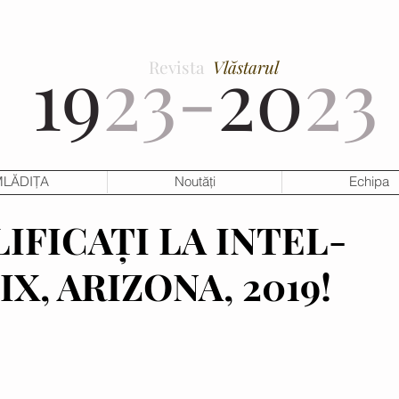
19
23-
20
23
Revista
Vlăstarul
LĂDIȚA
Noutăți
Echipa
LIFICAȚI LA INTEL-
X, ARIZONA, 2019!