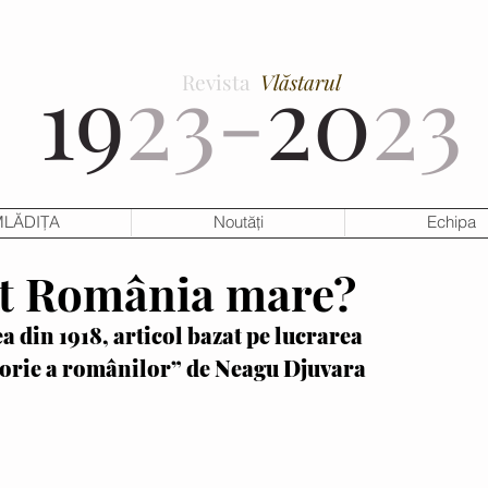
19
23-
20
23
Revista
Vlăstarul
LĂDIȚA
Noutăți
Echipa
t România mare?
 din 1918, articol bazat pe lucrarea 
storie a românilor” de Neagu Djuvara