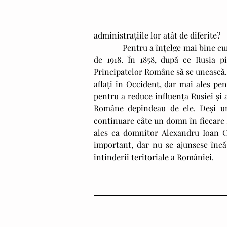
administrațiile lor atât de diferite?
             Pentru a înțelge mai bine cum s-a făcut Mare Unire, să dăm timpul înapoi cu 60 de ani înainte 
de 1918. În 1858, după ce Rusia p
Principatelor Române să se unească. 
aflați în Occident, dar mai ales pe
pentru a reduce influența Rusiei și a
Române depindeau de ele. Deși una
continuare câte un domn în fiecare Pr
ales ca domnitor Alexandru Ioan C
important, dar nu se ajunsese încă
întinderii teritoriale a României.