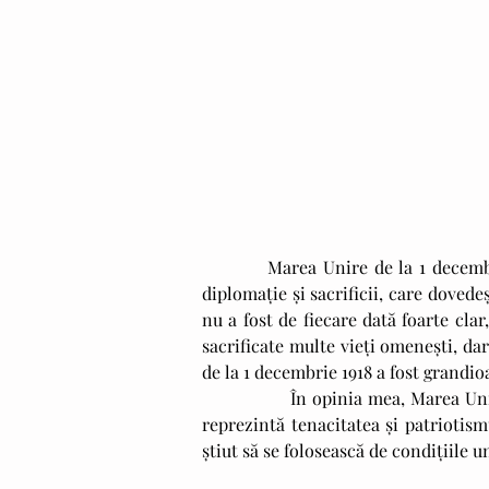
          Marea Unire de la 1 decembrie 1918 este cu adevărat o poveste despre răbdare și tenacitate, 
diplomație și sacrificii, care doved
nu a fost de fiecare dată foarte clar,
sacrificate multe vieți omenești, dar
de la 1 decembrie 1918 a fost grandio
                În opinia mea, Marea Unire a fost mai mult decât o simplă reuniune a unor țări surori. Ea 
reprezintă tenacitatea și patriotis
știut să se folosească de condițiile 