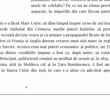
unele de celelalte? De ce nu au rămas provin
separate, în imperiile din care făceau parte
ierde războiul din Crimeea, marile puteri hotărăsc să perm
Această decizie venea și ca urmare a propagandei făcute de tin
ntru că Franța și Anglia doreau crearea unui stat mare în regi
 Turciei. Acestea erau mai puteri economice și politice, iar Ță
 dintre condițiile impuse a fost ca, după unire, să existe
incipat, politicienii români au profitat de ocazie și, în 1859, 
uza, atât în Moldova cât și în Țara Româneasca. A fost un 
 la Marea Unire din 1918, în care s-a atins cu adevărat apog
*