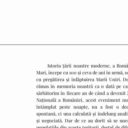
      Istoria țării noastre moderne, a României 
Mari, începe cu 100 și ceva de ani în urmă, o
cu pregătirea și înfăptuirea Marii Uniri. De
rămas în memoria noastră ca o dată pe car
sărbătorim în fiecare an de când a devenit Z
Națională a României, acest eveniment nu 
întâmplat peste noapte, nu a fost o deci
spontană, ci una calculată și îndelung anali
și negociată. Dar de ce au dorit să se unea
populațiile din aceste teritorii, destul de dife