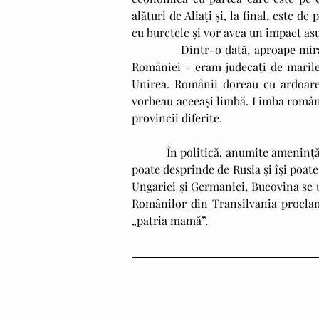
alături de Aliați și, la final, este de
cu buretele și vor avea un impact asu
             Dintr-o dată, aproape miraculos, în acest context tumultos, cu condiții foarte grele impuse 
României - eram judecați de marile
Unirea. Românii doreau cu ardoare 
vorbeau aceeași limbă. Limba română 
provincii diferite.
           În politică, anumite amenințări devin oportunități. Din cauza revoluției bolșevice, Basarabia se 
poate desprinde de Rusia și își poat
Ungariei și Germaniei, Bucovina se 
Românilor din Transilvania proclam
„patria mamă”.