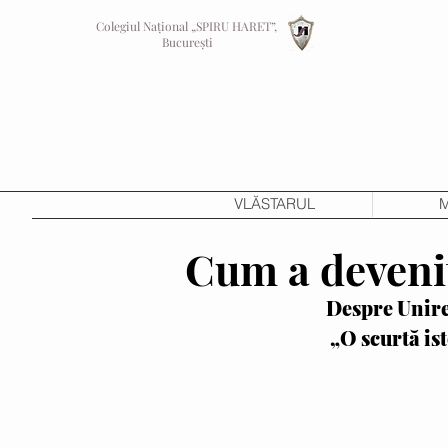
Colegiul Național „SPIRU HARET”,
București
VLĂSTARUL
M
Cum a deveni
Despre Unirea
 „O scurtă i