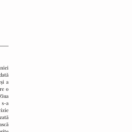
dată 
și a 
e o 
iua 
s-a 
zie 
zată 
scă 
rite 