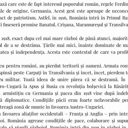
ează care este de fapt interesul poporului român, regele Ferdi
ale de origine, Germania. Acest gest este aproape de neconce
ct de patriotism. Astfel, în 1916, România intră în Primul Raz
îi fuseseră promise Banatul, Crișana, Maramureșul și Transilva
l de a se destrăma. Țările mai mici, înainte dominate de mar
atea și independența. Acesta este contextul de care va profita
spinsă peste Carpați în Transilvania și încet, încet, pierdem t
 militar. Toată ideea de unire părea că se destramă. În 19
o-Ungară la Apus și Rusia cu revoluția bolșevică la Răsărit.
n armistițiu cu Germania și pacea din 1918 vine după îndelu
tă diplomatice. Condițiile păcii erau foarte nefavorabile pen
treagă zonă de munte în favoarea Austro-Ungariei.
boi. România agrease condițiile de pace, colaborare și supun
ale să piardă războiul. România intră din nou în război în 1