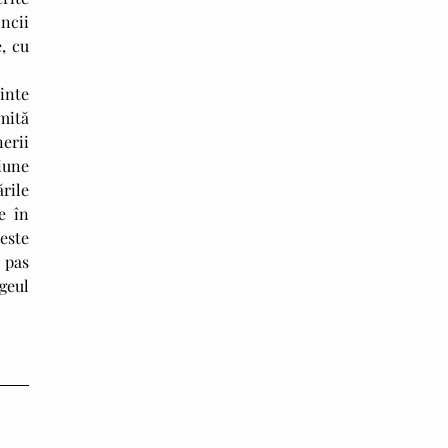
cii 
, cu 
ită 
erii 
une 
rile 
 în 
este 
pas 
eul 