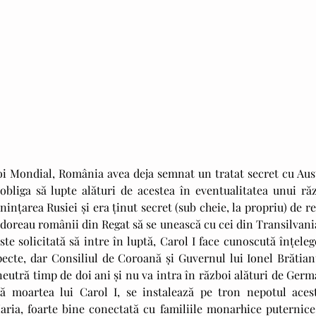
bliga să lupte alături de acestea în eventualitatea unui răzb
nțarea Rusiei și era ținut secret (sub cheie, la propriu) de re
i doreau românii din Regat să se unească cu cei din Transilvania
 solicitată să intre în luptă, Carol I face cunoscută înțelege
ecte, dar Consiliul de Coroană și Guvernul lui Ionel Brătianu
utră timp de doi ani și nu va intra în război alături de Germa
ă moartea lui Carol I, se instalează pe tron nepotul acestu
aria, foarte bine conectată cu familiile monarhice puternice 