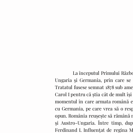
Our Recent Posts
            La începutul Primului Război Mondial, România avea deja semnat un tratat secret cu Austro-
Ungaria și Germania, prin care se o
Tratatul fusese semnat 1878 sub ameni
Carol I pentru că știa cât de mult îș
momentul în care armata română este
cu Germania, pe care vrea să o resp
opun. România reușește să rămână ne
și Austro-Ungaria. Între timp, dup
Ferdinand I. Influențat de regina M