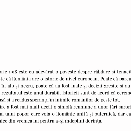
ește că România are o istorie de nivel european. Poate că parcu
 în alb și negru, poate că au fost luate și decizii greșite și au 
 rezultatul este unul durabil. Istoricii sunt de acord că cerem
asă și a readus speranța în inimile românilor de peste tot.
mul unui popor care voia o Românie unită și puternică, dar car
unice din vremea lui pentru a-și îndeplini dorința.