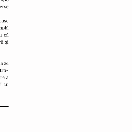
erse 
plă 
 că 
i și 
stro-
e a 
 cu 