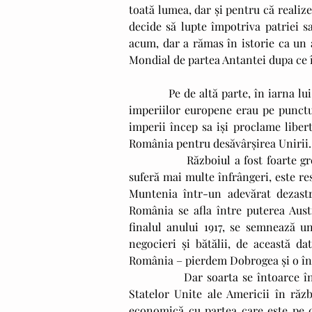
toată lumea, dar și pentru că realiz
decide să lupte împotriva patriei s
acum, dar a rămas în istorie ca un a
Mondial de partea Antantei dupa ce 
           Pe de altă parte, în iarna lui 1918, exact dupa cel mai mare război de până atunci, majoritatea 
imperiilor europene erau pe punctu
imperii încep sa iși proclame libert
România pentru desăvârșirea Unirii.
               Războiul a fost foarte greu pentru români, au pierdut teritorii și oameni. Armata română 
suferă mai multe înfrângeri, este re
Muntenia într-un adevărat dezastru
România se afla între puterea Austr
finalul anului 1917, se semnează u
negocieri și bătălii, de această da
România – pierdem Dobrogea și o în
             Dar soarta se întoarce în favoarea aliaților occidentali – Franța și Anglia – prin intrarea 
Statelor Unite ale Americii în răz
economică cu partea care este pe c