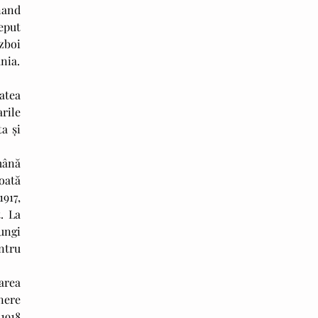
nand 
put 
boi 
nia.
ile 
 și 
oată 
17, 
 La 
ngi 
tru 
ere 
918 