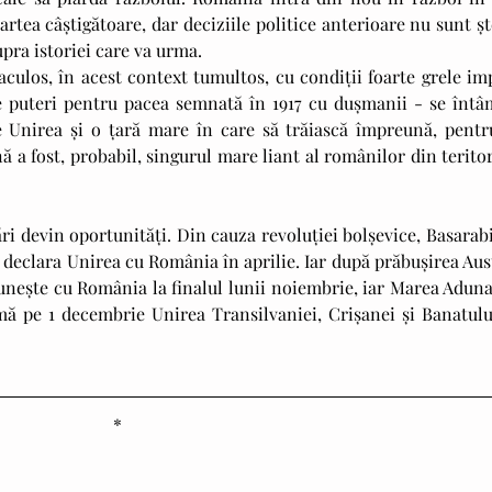
 partea câștigătoare, dar deciziile politice anterioare nu sunt șt
pra istoriei care va urma.
 puteri pentru pacea semnată în 1917 cu dușmanii - se întâm
Unirea și o țară mare în care să trăiască împreună, pentru
a fost, probabil, singurul mare liant al românilor din teritori
e declara Unirea cu România în aprilie. Iar după prăbușirea Au
unește cu România la finalul lunii noiembrie, iar Marea Adunar
ă pe 1 decembrie Unirea Transilvaniei, Crișanei și Banatului
*