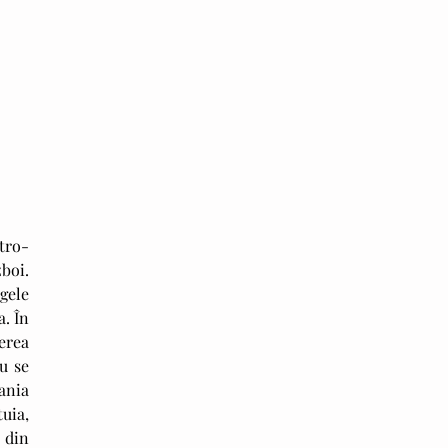
oi. 
gele 
. În 
rea 
 se 
nia 
ia, 
din 