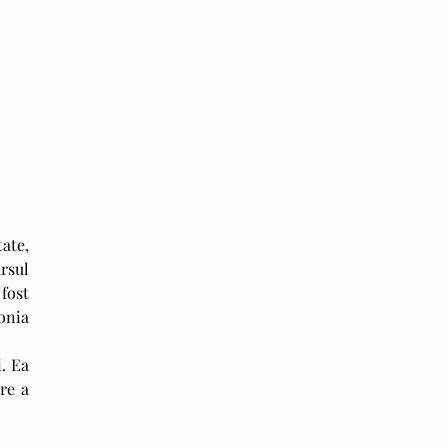
rsul 
fost 
onia 
e a 