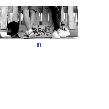
DESPRE
NOI
Te încântă ceva în jur?
Sau te nemulțumește?
Vrei să ne spui, chiar și puțin, ceva
din ce ai trăit?
Sau să-ți fie publicate creațiile?