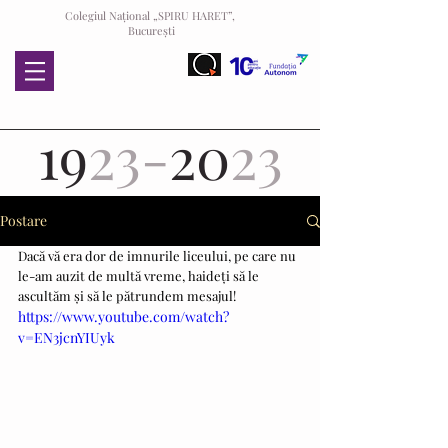
Colegiul Național „SPIRU HARET”,
București
19
23-
20
23
Postare
Dacă vă era dor de imnurile liceului, pe care nu 
le-am auzit de multă vreme, haideți să le 
ascultăm și să le pătrundem mesajul! 
https://www.youtube.com/watch?
v=EN3jcnYIUyk