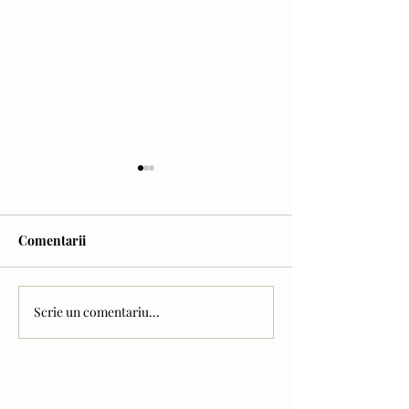
Comentarii
Cravata galbenă
Scrie un comentariu...
Vlad NAGÎȚ (interviu) -
despre experiența în
debate