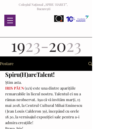
Colegiul Național „SPIRU HARET”,
București
19
23-
20
23
Postare
Spiru(H)areTalent!
Știm asta.
IRIS PĂUN 
(11A) este una dintre aparițiile 
remarcabile în liceul nostru. Talentul ei nu a 
rămas neobservat. Așa că vă invităm marți, 15 
mai 2018, la Centrul Cultural Mihai Eminescu 
(Jean Louis Calderon 39), începând cu orele 
18.30, la vernisajul expoziției sale pentru a-i 
admira creațiile!
Bravo, Iris!