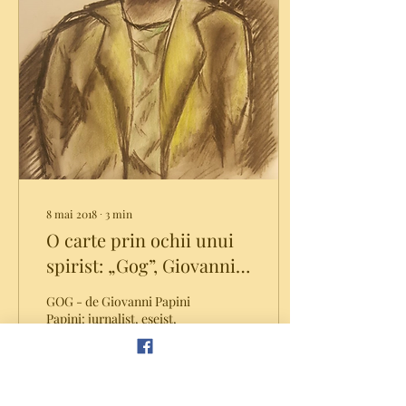
8 mai 2018
∙
3
min
O carte prin ochii unui
spirist: „Gog”, Giovanni
Papini
GOG - de Giovanni Papini
Papini: jurnalist, eseist,
critic literar și poet Italian,
s-a născut în Florența în
1881, debutând ca scriitor...