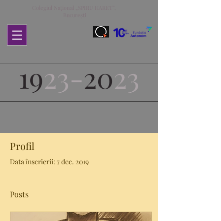
Colegiul Național „SPIRU HARET”,
București
19
23-
20
23
Profil
Data înscrierii: 7 dec. 2019
Posts